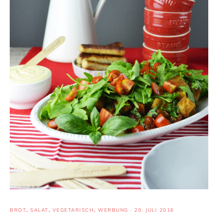
BROT
,
SALAT
,
VEGETARISCH
,
WERBUNG
·
20. JULI 2016