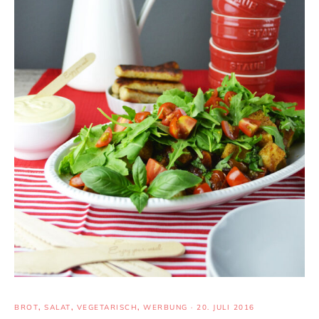
BROT
,
SALAT
,
VEGETARISCH
,
WERBUNG
·
20. JULI 2016