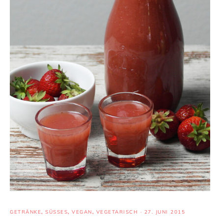
GETRÄNKE
,
SÜSSES
,
VEGAN
,
VEGETARISCH
·
27. JUNI 2015