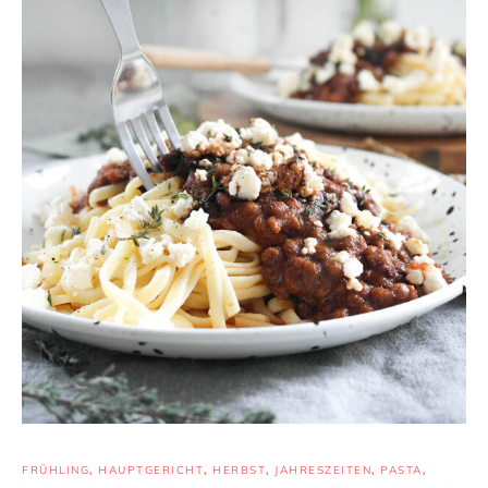
FRÜHLING
,
HAUPTGERICHT
,
HERBST
,
JAHRESZEITEN
,
PASTA
,