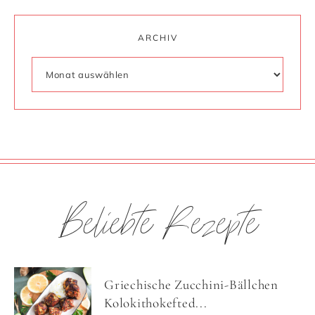
ARCHIV
Beliebte Rezepte
Griechische Zucchini-Bällchen
Kolokithokefted...