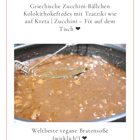
Griechische Zucchini-Bällchen
Kolokithokeftedes mit Tzatziki wie
auf Kreta | Zucchini – Fix auf dem
Tisch ❤
Weltbeste vegane Bratensoße
(wirklich!) ❤