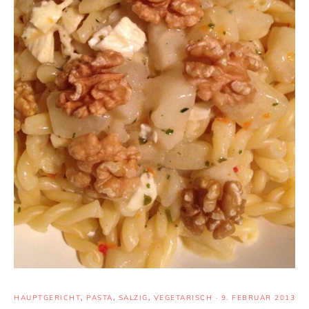
HAUPTGERICHT
,
PASTA
,
SALZIG
,
VEGETARISCH
·
9. FEBRUAR 2013