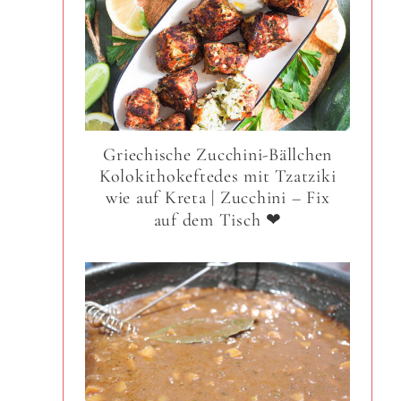
Griechische Zucchini-Bällchen
Kolokithokeftedes mit Tzatziki
wie auf Kreta | Zucchini – Fix
auf dem Tisch ❤