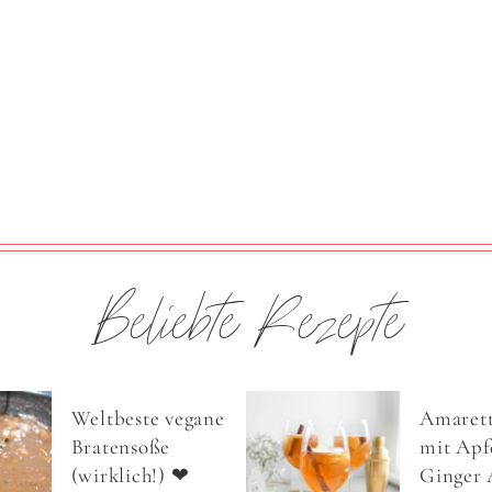
Beliebte Rezepte
Weltbeste vegane
Amarett
Bratensoße
mit Apfe
(wirklich!) ❤
Ginger 