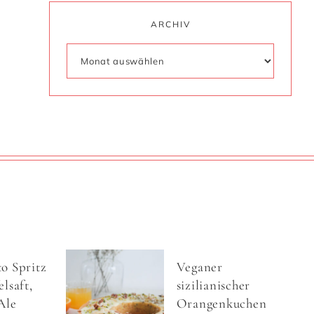
ARCHIV
o Spritz
Veganer
lsaft,
sizilianischer
Ale
Orangenkuchen