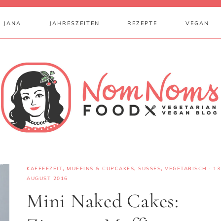
 JANA
JAHRESZEITEN
REZEPTE
VEGAN
KAFFEEZEIT
,
MUFFINS & CUPCAKES
,
SÜSSES
,
VEGETARISCH
·
13
AUGUST 2016
Mini Naked Cakes: