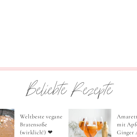
Beliebte Rezepte
Weltbeste vegane
Amarett
Bratensoße
mit Apfe
(wirklich!) ❤
Ginger 