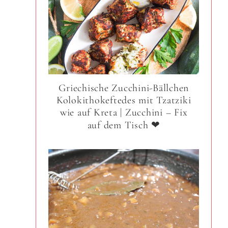
Griechische Zucchini-Bällchen
Kolokithokeftedes mit Tzatziki
wie auf Kreta | Zucchini – Fix
auf dem Tisch ❤