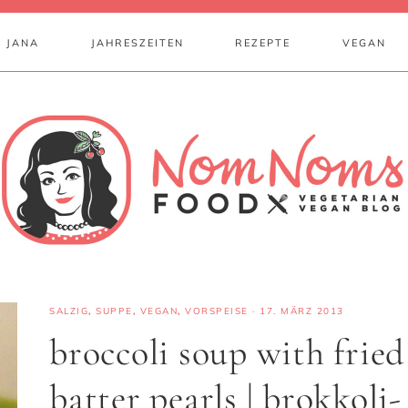
 JANA
JAHRESZEITEN
REZEPTE
VEGAN
SALZIG
,
SUPPE
,
VEGAN
,
VORSPEISE
·
17. MÄRZ 2013
broccoli soup with fried
batter pearls | brokkoli-