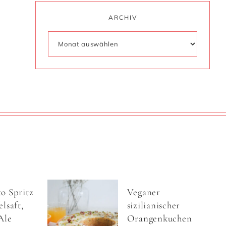
ARCHIV
o Spritz
Veganer
lsaft,
sizilianischer
Ale
Orangenkuchen