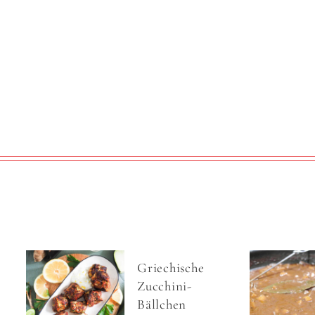
Griechische
Zucchini-
Bällchen