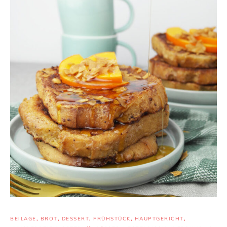
BEILAGE
,
BROT
,
DESSERT
,
FRÜHSTÜCK
,
HAUPTGERICHT
,