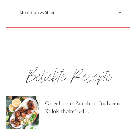
Beliebte Rezepte
Griechische Zucchini-Bällchen
Kolokithokefted...