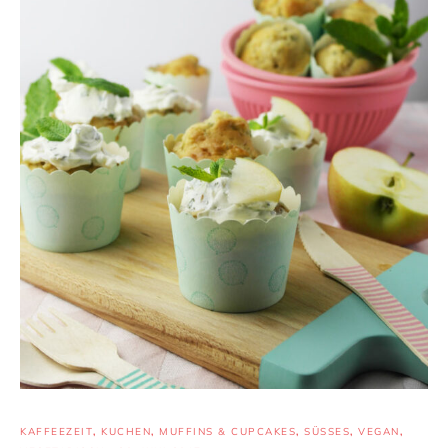
KAFFEEZEIT
,
KUCHEN
,
MUFFINS & CUPCAKES
,
SÜSSES
,
VEGAN
,