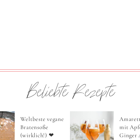
Beliebte Rezepte
Weltbeste vegane
Amarett
Bratensoße
mit Apfe
(wirklich!) ❤
Ginger 