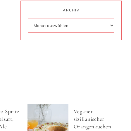
ARCHIV
o Spritz
Veganer
lsaft,
sizilianischer
Ale
Orangenkuchen