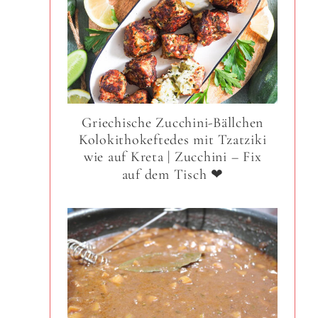
Griechische Zucchini-Bällchen
Kolokithokeftedes mit Tzatziki
wie auf Kreta | Zucchini – Fix
auf dem Tisch ❤