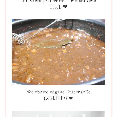
auf Kreta | Zucchini – Fix auf dem
Tisch ❤
Weltbeste vegane Bratensoße
(wirklich!) ❤