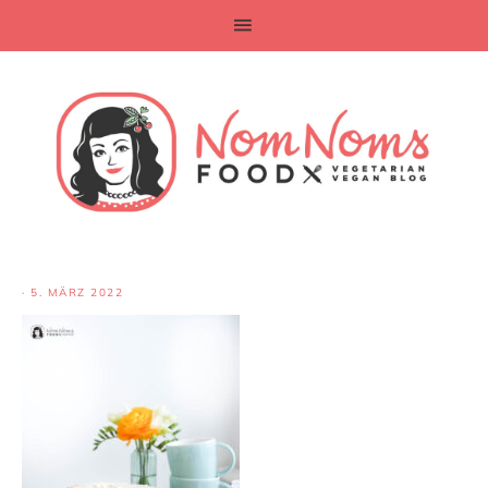
·
5. MÄRZ 2022