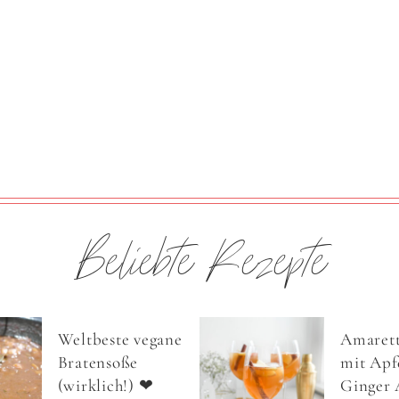
Beliebte Rezepte
Weltbeste vegane
Amarett
Bratensoße
mit Apfe
(wirklich!) ❤
Ginger 