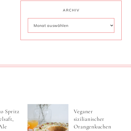
ARCHIV
o Spritz
Veganer
lsaft,
sizilianischer
Ale
Orangenkuchen