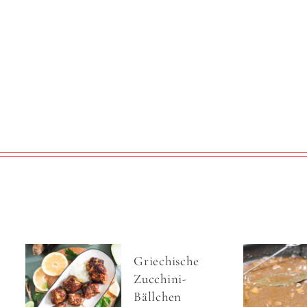
Griechische
Zucchini-
Bällchen