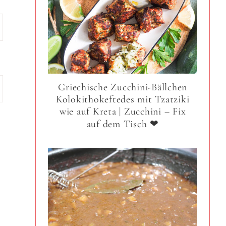
Griechische Zucchini-Bällchen
Kolokithokeftedes mit Tzatziki
wie auf Kreta | Zucchini – Fix
auf dem Tisch ❤