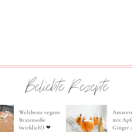
Beliebte Rezepte
Weltbeste vegane
Amarett
Bratensoße
mit Apfe
(wirklich!) ❤
Ginger 