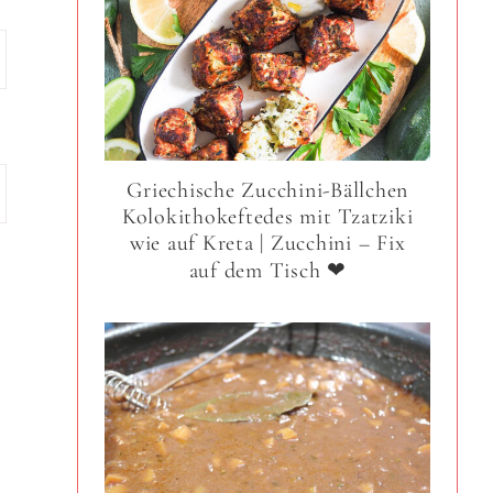
Griechische Zucchini-Bällchen
Kolokithokeftedes mit Tzatziki
wie auf Kreta | Zucchini – Fix
auf dem Tisch ❤