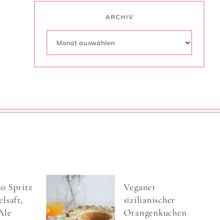
ARCHIV
o Spritz
Veganer
lsaft,
sizilianischer
Ale
Orangenkuchen