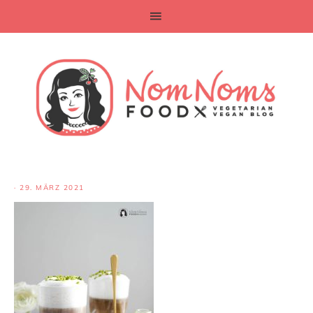
·
29. MÄRZ 2021