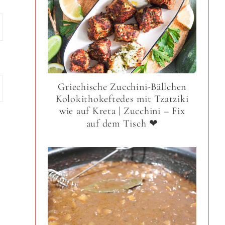
Griechische Zucchini-Bällchen
Kolokithokeftedes mit Tzatziki
wie auf Kreta | Zucchini – Fix
auf dem Tisch ❤