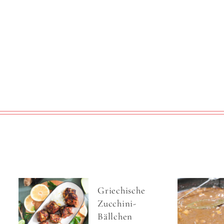
Griechische
Zucchini-
Bällchen