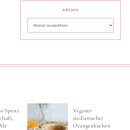
ARCHIV
o Spritz
Veganer
lsaft,
sizilianischer
Ale
Orangenkuchen