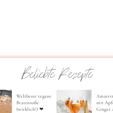
Beliebte Rezepte
Weltbeste vegane
Amarett
Bratensoße
mit Apfe
(wirklich!) ❤
Ginger 