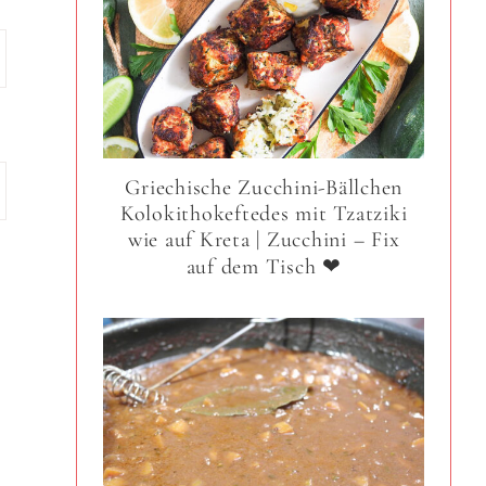
Griechische Zucchini-Bällchen
Kolokithokeftedes mit Tzatziki
wie auf Kreta | Zucchini – Fix
auf dem Tisch ❤