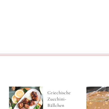
Griechische
Zucchini-
Bällchen