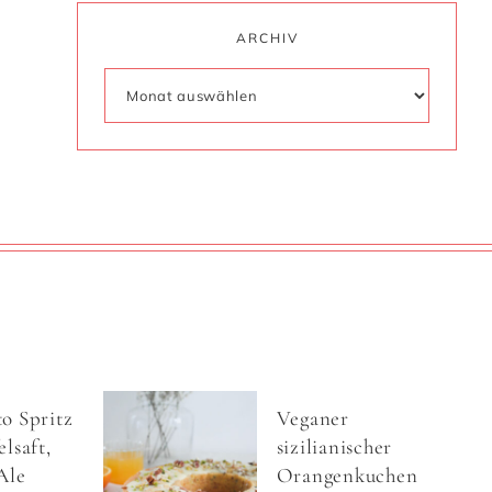
ARCHIV
o Spritz
Veganer
lsaft,
sizilianischer
Ale
Orangenkuchen