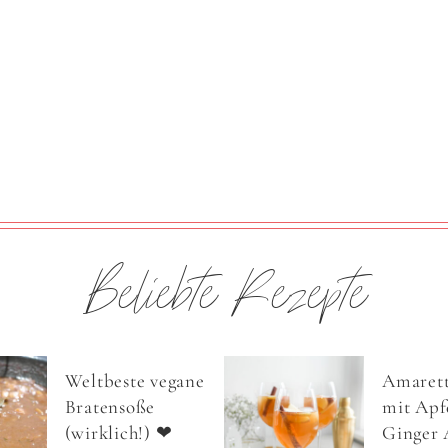
Beliebte Rezepte
Weltbeste vegane
Amarett
Bratensoße
mit Apfe
(wirklich!) ❤
Ginger 