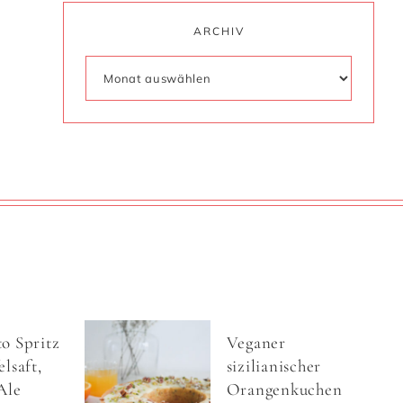
ARCHIV
o Spritz
Veganer
lsaft,
sizilianischer
Ale
Orangenkuchen