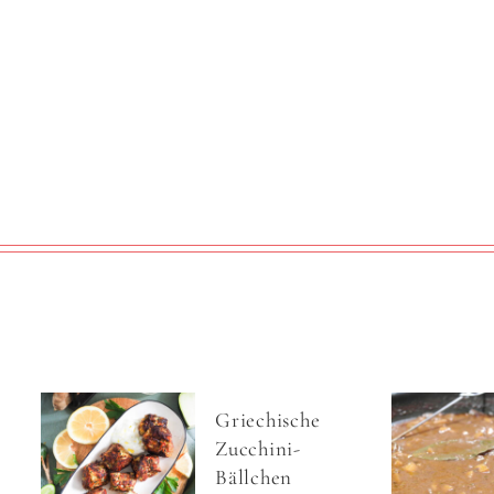
Griechische
Zucchini-
Bällchen