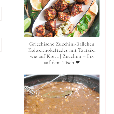
Griechische Zucchini-Bällchen
Kolokithokeftedes mit Tzatziki
wie auf Kreta | Zucchini – Fix
auf dem Tisch ❤