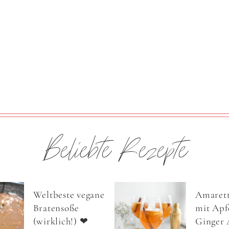
Beliebte Rezepte
Weltbeste vegane
Amarett
Bratensoße
mit Apfe
(wirklich!) ❤
Ginger 