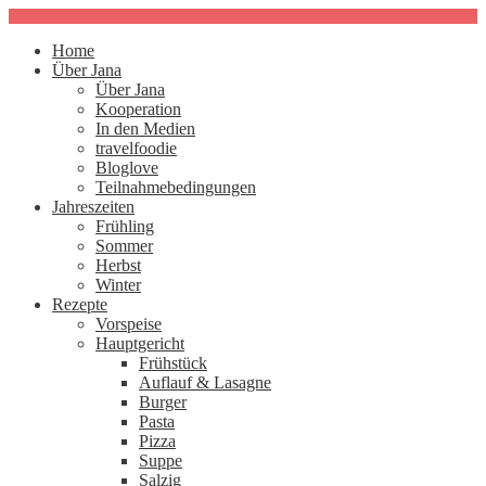
Home
Über Jana
Über Jana
Kooperation
In den Medien
travelfoodie
Bloglove
Teilnahmebedingungen
Jahreszeiten
Frühling
Sommer
Herbst
Winter
Rezepte
Vorspeise
Hauptgericht
Frühstück
Auflauf & Lasagne
Burger
Pasta
Pizza
Suppe
Salzig