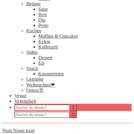
Beilage
Salat
Brot
Dip
Pesto
Kuchen
Muffins & Cupcakes
Kekse
Kaffeezeit
Süßes
Dessert
Eis
Snack
Knusperreien
Getränke
Weihnachten❤
Ostern🐰
Vegan
Vegetarisch
Nom Noms food