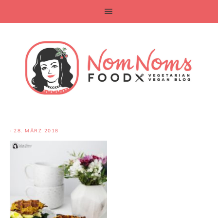
·
28. MÄRZ 2018