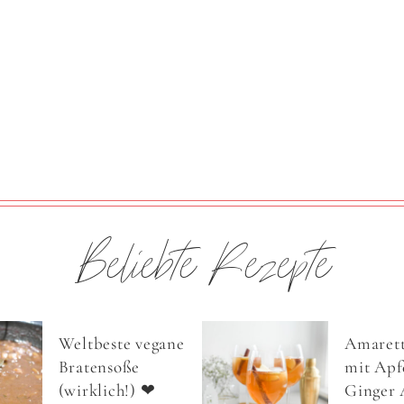
Beliebte Rezepte
Weltbeste vegane
Amarett
Bratensoße
mit Apfe
(wirklich!) ❤
Ginger 