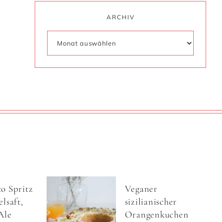
ARCHIV
o Spritz
Veganer
lsaft,
sizilianischer
Ale
Orangenkuchen