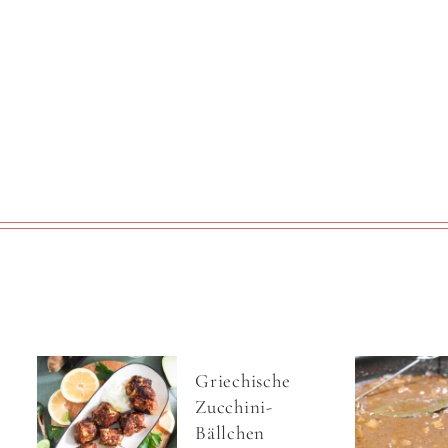
Griechische
Zucchini-
Bällchen