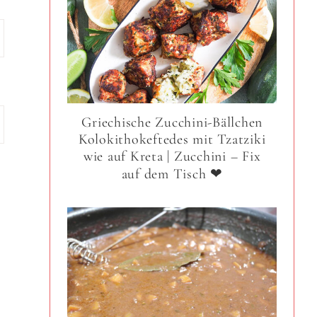
Griechische Zucchini-Bällchen
Kolokithokeftedes mit Tzatziki
wie auf Kreta | Zucchini – Fix
auf dem Tisch ❤