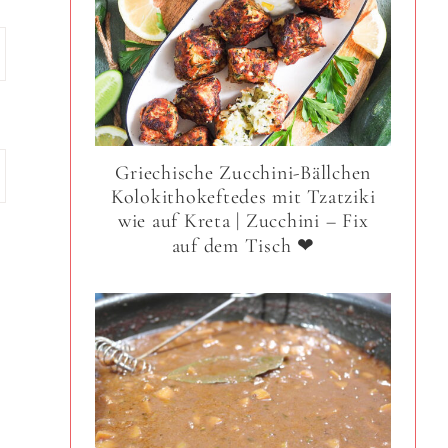
Griechische Zucchini-Bällchen
Kolokithokeftedes mit Tzatziki
wie auf Kreta | Zucchini – Fix
auf dem Tisch ❤