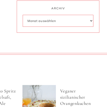
ARCHIV
o Spritz
Veganer
lsaft,
sizilianischer
Ale
Orangenkuchen