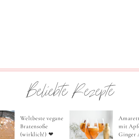
Beliebte Rezepte
Weltbeste vegane
Amarett
Bratensoße
mit Apfe
(wirklich!) ❤
Ginger 