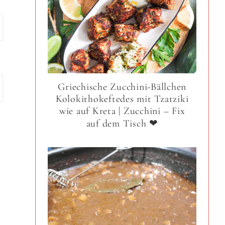
Griechische Zucchini-Bällchen
Kolokithokeftedes mit Tzatziki
wie auf Kreta | Zucchini – Fix
auf dem Tisch ❤