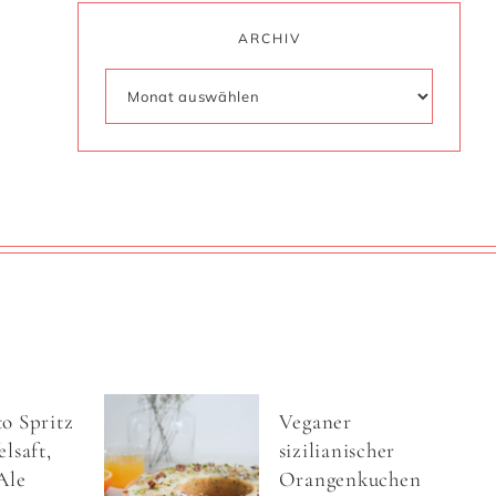
ARCHIV
o Spritz
Veganer
lsaft,
sizilianischer
Ale
Orangenkuchen