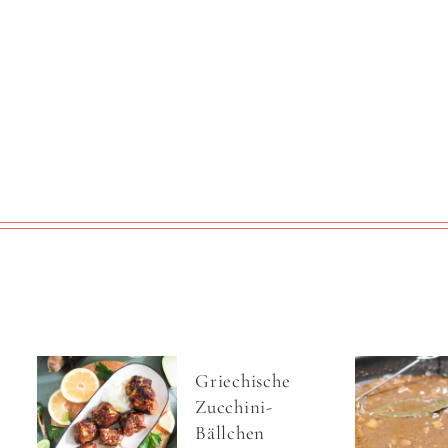
Griechische
Zucchini-
Bällchen