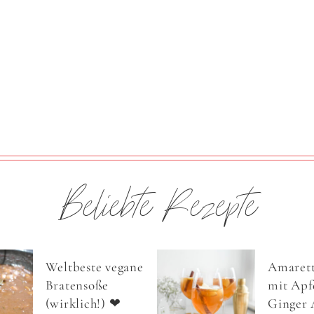
Beliebte Rezepte
Weltbeste vegane
Amarett
Bratensoße
mit Apfe
(wirklich!) ❤
Ginger 