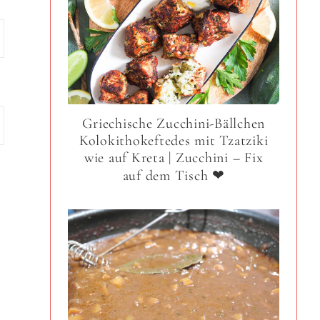
Griechische Zucchini-Bällchen
Kolokithokeftedes mit Tzatziki
wie auf Kreta | Zucchini – Fix
auf dem Tisch ❤