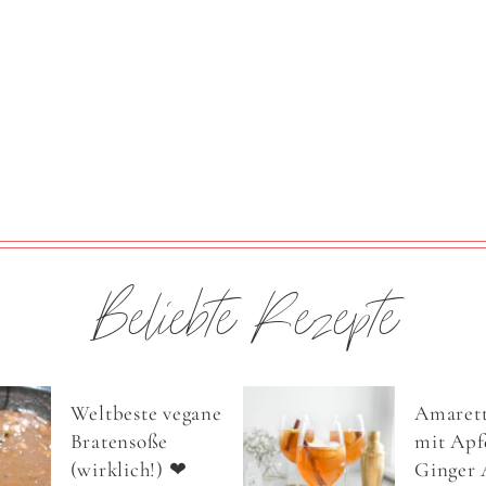
Beliebte Rezepte
Weltbeste vegane
Amarett
Bratensoße
mit Apfe
(wirklich!) ❤
Ginger 