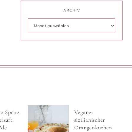
ARCHIV
o Spritz
Veganer
lsaft,
sizilianischer
Ale
Orangenkuchen