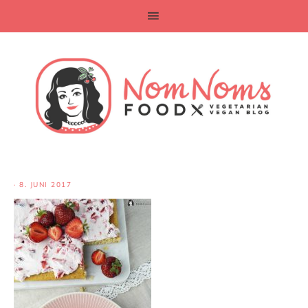
·
8. JUNI 2017