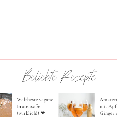
Beliebte Rezepte
Weltbeste vegane
Amarett
Bratensoße
mit Apfe
(wirklich!) ❤
Ginger 