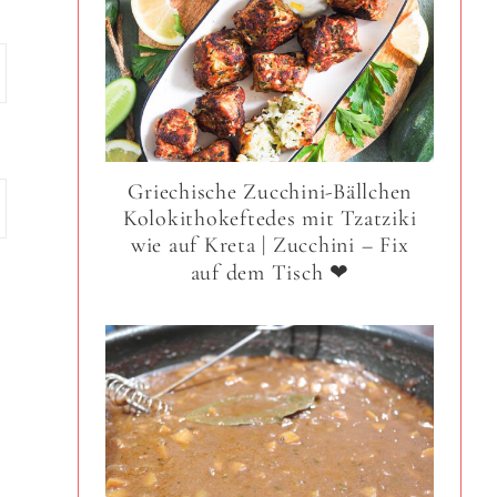
Griechische Zucchini-Bällchen
Kolokithokeftedes mit Tzatziki
wie auf Kreta | Zucchini – Fix
auf dem Tisch ❤