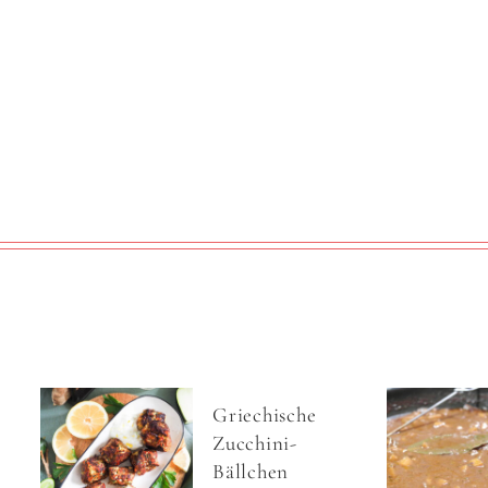
Griechische
Zucchini-
Bällchen