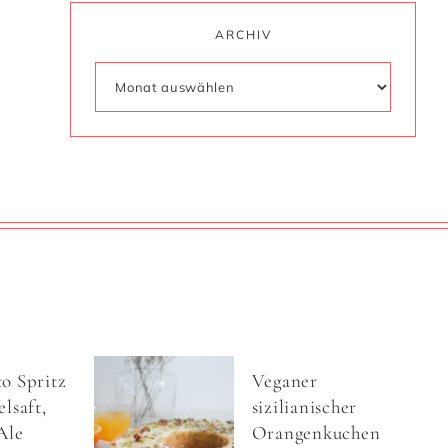
ARCHIV
o Spritz
Veganer
lsaft,
sizilianischer
Ale
Orangenkuchen