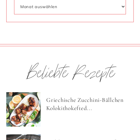
Beliebte Rezepte
Griechische Zucchini-Bällchen
Kolokithokefted...