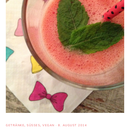
GETRÄNKE
,
SÜSSES
,
VEGAN
·
8. AUGUST 2014