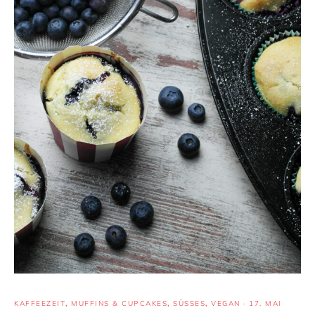
KAFFEEZEIT
,
MUFFINS & CUPCAKES
,
SÜSSES
,
VEGAN
·
17. MAI