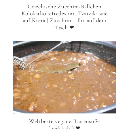
Griechische Zucchini-Bällchen
Kolokithokeftedes mit Tzatziki wie
auf Kreta | Zucchini – Fix auf dem
Tisch ❤
Weltbeste vegane Bratensoße
(wirklich!) ❤