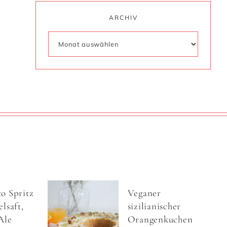
ARCHIV
o Spritz
Veganer
lsaft,
sizilianischer
Ale
Orangenkuchen