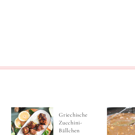
Griechische
Zucchini-
Bällchen