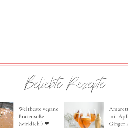
Beliebte Rezepte
Weltbeste vegane
Amarett
Bratensoße
mit Apfe
(wirklich!) ❤
Ginger 