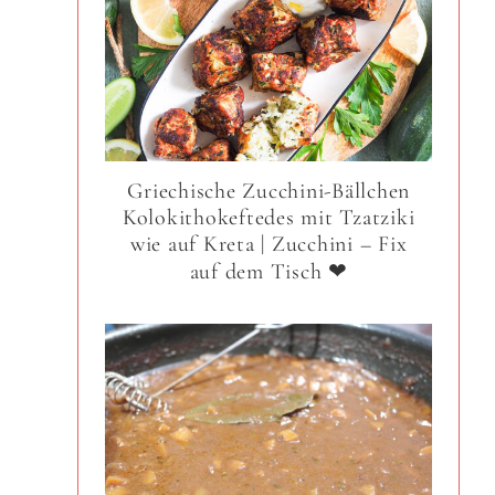
Griechische Zucchini-Bällchen
Kolokithokeftedes mit Tzatziki
wie auf Kreta | Zucchini – Fix
auf dem Tisch ❤