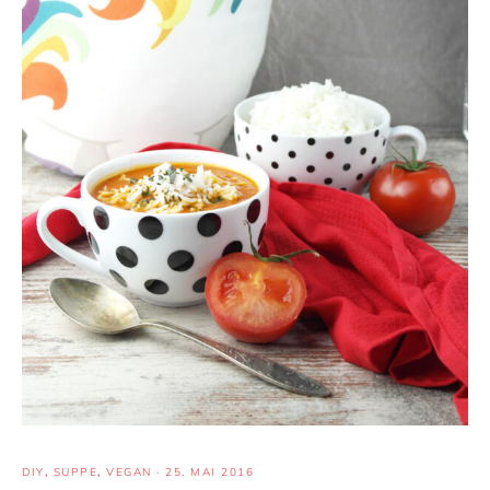
DIY
,
SUPPE
,
VEGAN
·
25. MAI 2016