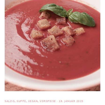
SALZIG
,
SUPPE
,
VEGAN
,
VORSPEISE
·
18. JANUAR 2015