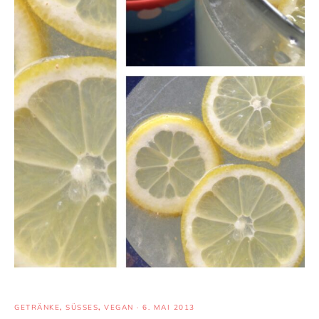
GETRÄNKE
,
SÜSSES
,
VEGAN
·
6. MAI 2013