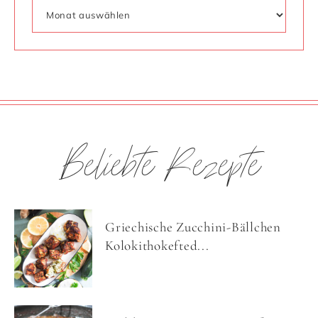
Beliebte Rezepte
Griechische Zucchini-Bällchen
Kolokithokefted...