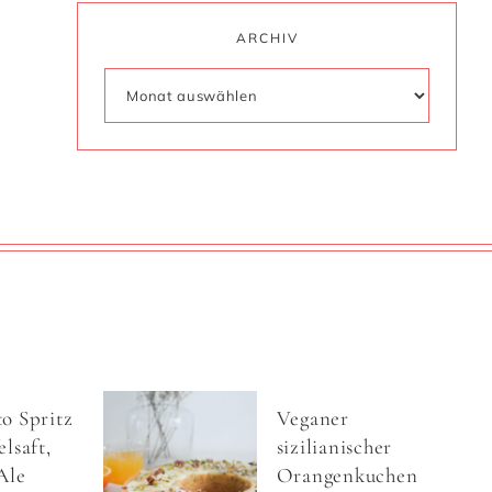
ARCHIV
o Spritz
Veganer
lsaft,
sizilianischer
Ale
Orangenkuchen