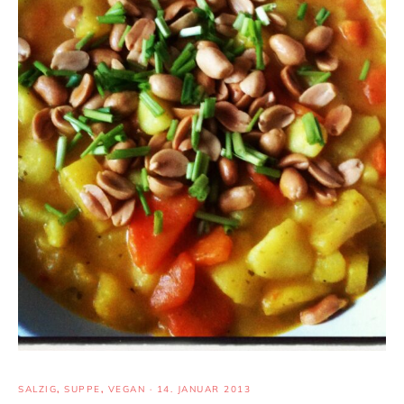
SALZIG
,
SUPPE
,
VEGAN
·
14. JANUAR 2013