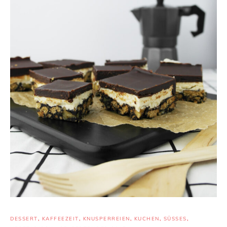
DESSERT
,
KAFFEEZEIT
,
KNUSPERREIEN
,
KUCHEN
,
SÜSSES
,