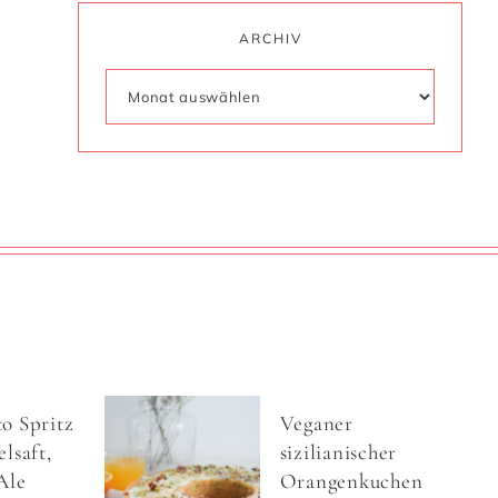
ARCHIV
o Spritz
Veganer
lsaft,
sizilianischer
Ale
Orangenkuchen