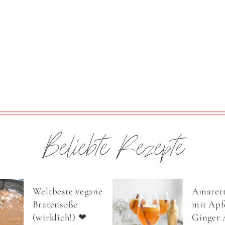
Beliebte Rezepte
Weltbeste vegane
Amarett
Bratensoße
mit Apfe
(wirklich!) ❤
Ginger 