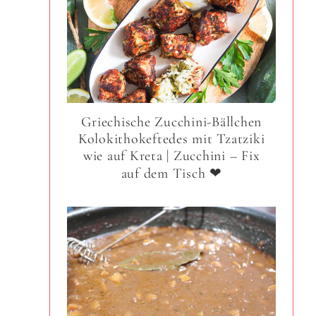
Griechische Zucchini-Bällchen
Kolokithokeftedes mit Tzatziki
wie auf Kreta | Zucchini – Fix
auf dem Tisch ❤