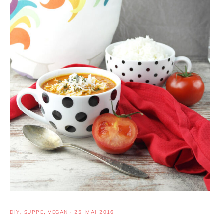
DIY
,
SUPPE
,
VEGAN
·
25. MAI 2016