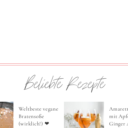
Beliebte Rezepte
Weltbeste vegane
Amarett
Bratensoße
mit Apfe
(wirklich!) ❤
Ginger 