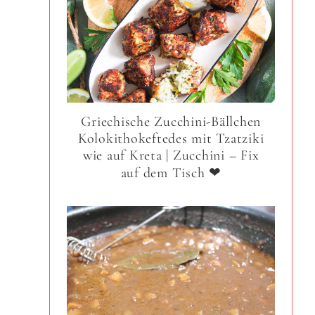
Griechische Zucchini-Bällchen
Kolokithokeftedes mit Tzatziki
wie auf Kreta | Zucchini – Fix
auf dem Tisch ❤