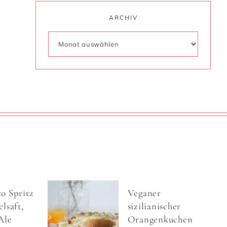
ARCHIV
o Spritz
Veganer
lsaft,
sizilianischer
Ale
Orangenkuchen