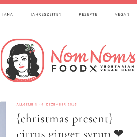
 JANA
JAHRESZEITEN
REZEPTE
VEGAN
ALLGEMEIN
·
4. DEZEMBER 2016
{christmas present}
citrus ginger syrup ❤