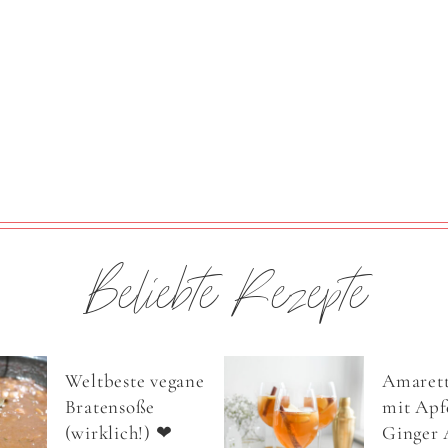
Beliebte Rezepte
Weltbeste vegane
Amarett
Bratensoße
mit Apfe
(wirklich!) ❤
Ginger 