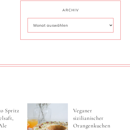
ARCHIV
o Spritz
Veganer
lsaft,
sizilianischer
Ale
Orangenkuchen