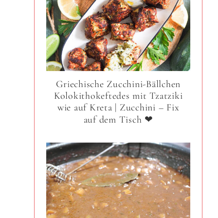
Griechische Zucchini-Bällchen
Kolokithokeftedes mit Tzatziki
wie auf Kreta | Zucchini – Fix
auf dem Tisch ❤