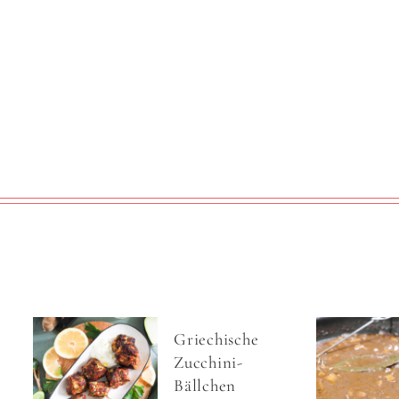
Griechische
Zucchini-
Bällchen