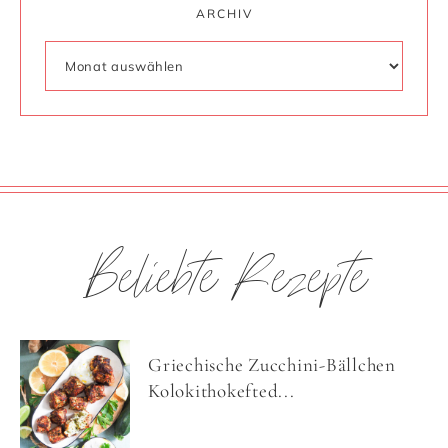
ARCHIV
Beliebte Rezepte
Griechische Zucchini-Bällchen
Kolokithokefted...