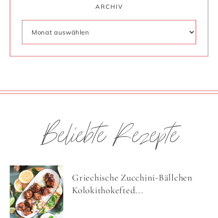
ARCHIV
Beliebte Rezepte
Griechische Zucchini-Bällchen
Kolokithokefted...