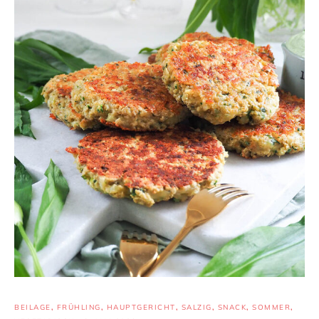
BEILAGE
,
FRÜHLING
,
HAUPTGERICHT
,
SALZIG
,
SNACK
,
SOMMER
,