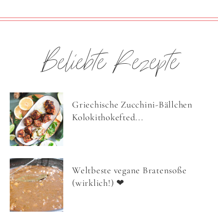
Beliebte Rezepte
Griechische Zucchini-Bällchen
Kolokithokefted...
Weltbeste vegane Bratensoße
(wirklich!) ❤