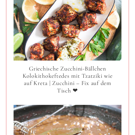
Griechische Zucchini-Bällchen
Kolokithokeftedes mit Tzatziki wie
auf Kreta | Zucchini – Fix auf dem
Tisch ❤