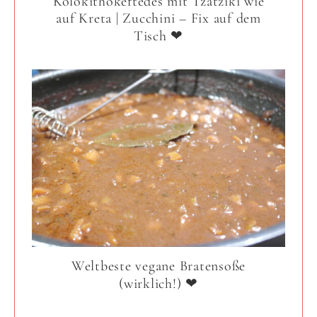
Kolokithokeftedes mit Tzatziki wie
auf Kreta | Zucchini – Fix auf dem
Tisch ❤
Weltbeste vegane Bratensoße
(wirklich!) ❤