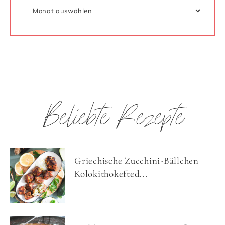
Beliebte Rezepte
Griechische Zucchini-Bällchen
Kolokithokefted...