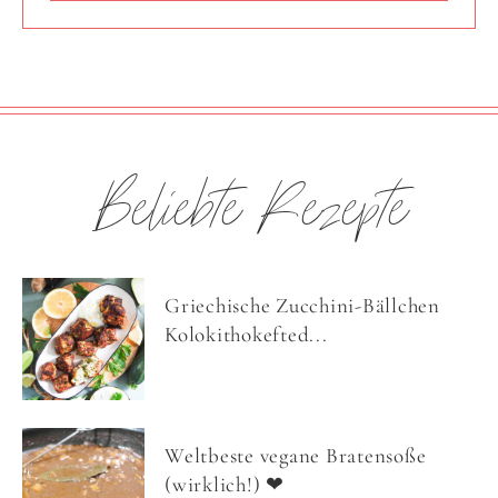
Beliebte Rezepte
Griechische Zucchini-Bällchen
Kolokithokefted...
Weltbeste vegane Bratensoße
(wirklich!) ❤