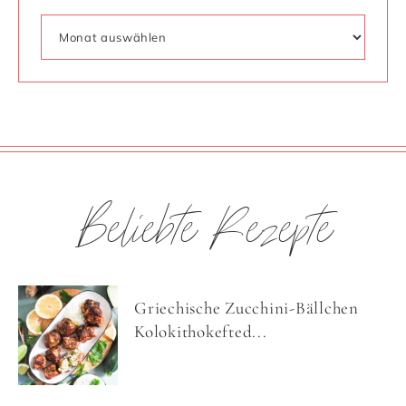
Beliebte Rezepte
Griechische Zucchini-Bällchen
Kolokithokefted...