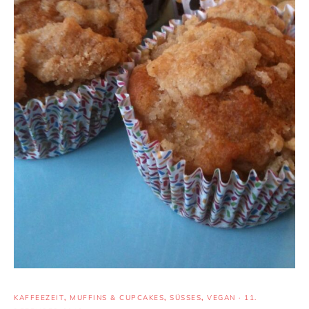
KAFFEEZEIT
,
MUFFINS & CUPCAKES
,
SÜSSES
,
VEGAN
·
11.