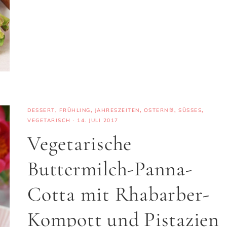
DESSERT
,
FRÜHLING
,
JAHRESZEITEN
,
OSTERN🐰
,
SÜSSES
,
VEGETARISCH
·
14. JULI 2017
Vegetarische
Buttermilch-Panna-
Cotta mit Rhabarber-
Kompott und Pistazien