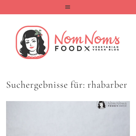
Suchergebnisse für: rhabarber