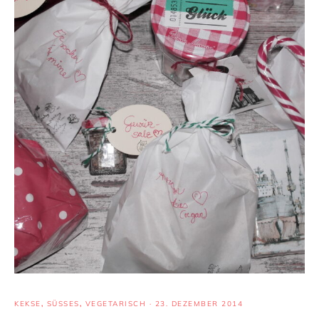
KEKSE
,
SÜSSES
,
VEGETARISCH
·
23. DEZEMBER 2014