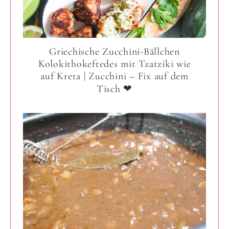
Griechische Zucchini-Bällchen
Kolokithokeftedes mit Tzatziki wie
auf Kreta | Zucchini – Fix auf dem
Tisch ❤