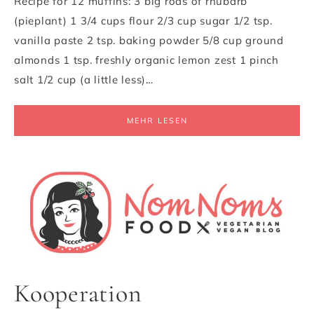
Recipe for 12 muffins: 3 big rods of rhubarb
(pieplant) 1 3/4 cups flour 2/3 cup sugar 1/2 tsp.
vanilla paste 2 tsp. baking powder 5/8 cup ground
almonds 1 tsp. freshly organic lemon zest 1 pinch
salt 1/2 cup (a little less)…
MEHR LESEN
Kooperation